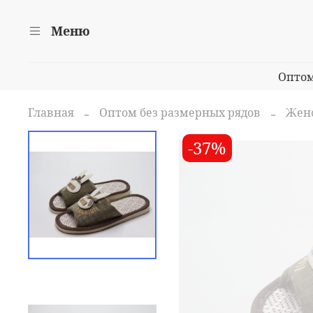
Меню
Опто
Главная
Оптом без размерных рядов
Женс
-37%